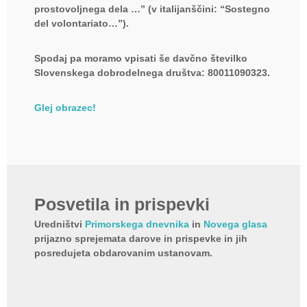
prostovoljnega dela …”
(v italijanščini: “Sostegno
del volontariato…”).
Spodaj pa moramo vpisati še
davčno številko
Slovenskega dobrodelnega društva: 80011090323.
Glej obrazec!
Posvetila in prispevki
Uredništvi
Primorskega dnevnika
in
Novega glasa
prijazno sprejemata darove in prispevke in jih
posredujeta obdarovanim ustanovam.