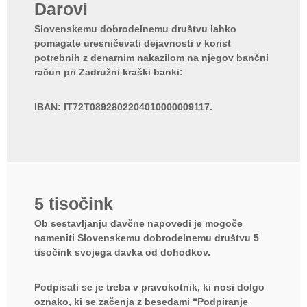
Darovi
o
d
Slovenskemu dobrodelnemu društvu lahko
r
pomagate uresničevati dejavnosti v korist
potrebnih z denarnim nakazilom na njegov bančni
u
račun pri Zadružni kraški banki:
š
t
IBAN: IT72T0892802204010000009117.
v
o
5 tisočink
Ob sestavljanju davčne napovedi je mogoče
nameniti Slovenskemu dobrodelnemu društvu 5
tisočink svojega davka od dohodkov.
Podpisati se je treba v pravokotnik, ki nosi dolgo
oznako, ki se začenja z besedami
“Podpiranje